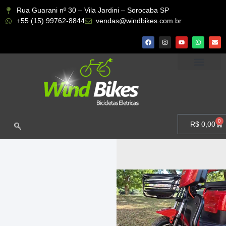
Rua Guarani nº 30 – Vila Jardini – Sorocaba SP
+55 (15) 99762-8844
vendas@windbikes.com.br
CONHEÇA A WIND BIKES
MINHA CONTA
0
R$
0,00