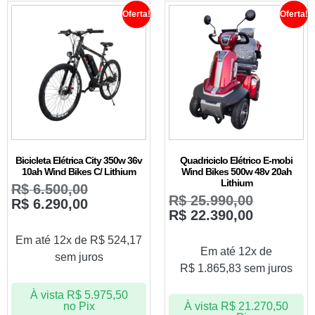
Oferta!
Oferta!
Bicicleta Elétrica City 350w 36v
Quadriciclo Elétrico E-mobi
10ah Wind Bikes C/ Lithium
Wind Bikes 500w 48v 20ah
Lithium
R$
6.500,00
R$
25.990,00
R$
6.290,00
R$
22.390,00
Em até 12x de
R$
524,17
Em até 12x de
sem juros
R$
1.865,83
sem juros
À vista
R$
5.975,50
no Pix
À vista
R$
21.270,50