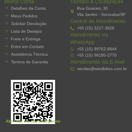
Minha Conta
Contato & Localização
Detalhes da Conta
Rua Guarani, 30
Vila Jardini - Sorocaba/SP
Meus Pedidos
Central de Atendimento
Solicitar Devolução
+55 (15) 3217-3828
Lista de Desejos
Atendimento via
Frete e Entrega
WhatsApp
Entre em Contato
+55 (15) 99762-8844
Assistência Técnica
+55 (15) 98180-2770
Atendimento via E-mail
Termos de Garantia
vendas@windbikes.com.br
Abrir site em seu smartphone