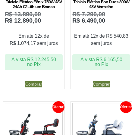
Triciclo Elétrico Fênix 750W 48V
Triciclo Elétrico Fox Duos 800W
24Ah C/ Lithium Branco
48V Vermelho
R$
13.890,00
R$
7.290,00
R$
12.890,00
R$
6.490,00
Em até 12x de
Em até 12x de
R$
540,83
R$
1.074,17
sem juros
sem juros
À vista
R$
12.245,50
À vista
R$
6.165,50
no Pix
no Pix
Comprar
Comprar
Oferta!
Oferta!