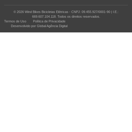
© 2026 Wind Bikes Bicicletas Elétricas - CNPJ: 09.455.927/0001-90 | I.E.:
669.607.104.118. Todos os direitos reservados.
Termos de Uso
Política de Privacidade
Desenvolvido por Global Agência Digital