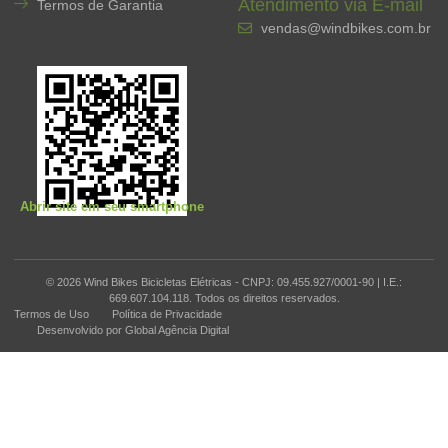
Atendimento via E-mail
Termos de Garantia
vendas@windbikes.com.br
Abrir site em seu smartphone
© 2026 Wind Bikes Bicicletas Elétricas - CNPJ: 09.455.927/0001-90 | I.E.:
669.607.104.118. Todos os direitos reservados.
Termos de Uso
Política de Privacidade
Desenvolvido por Global Agência Digital