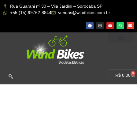
Rua Guarani nº 30 – Vila Jardini – Sorocaba SP
+55 (15) 99762-8844
vendas@windbikes.com.br
CONHEÇA A WIND BIKES
MINHA CONTA
0
R$
0,00