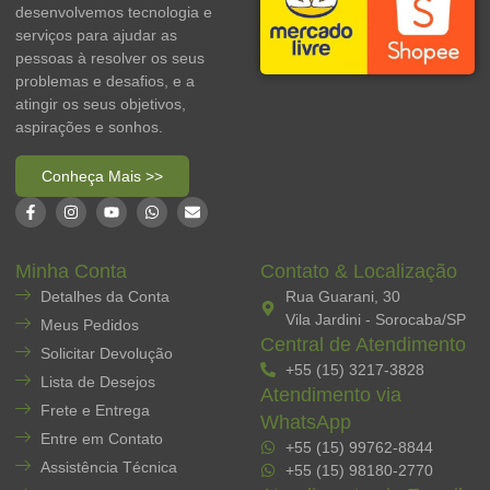
desenvolvemos tecnologia e
serviços para ajudar as
pessoas à resolver os seus
problemas e desafios, e a
atingir os seus objetivos,
aspirações e sonhos.
Conheça Mais >>
Minha Conta
Contato & Localização
Detalhes da Conta
Rua Guarani, 30
Vila Jardini - Sorocaba/SP
Meus Pedidos
Central de Atendimento
Solicitar Devolução
+55 (15) 3217-3828
Lista de Desejos
Atendimento via
Frete e Entrega
WhatsApp
Entre em Contato
+55 (15) 99762-8844
Assistência Técnica
+55 (15) 98180-2770