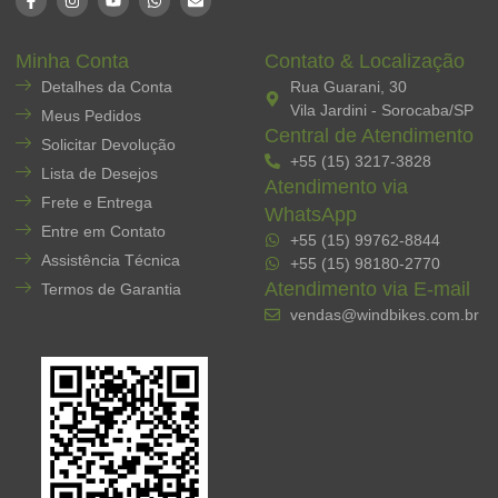
Minha Conta
Contato & Localização
Detalhes da Conta
Rua Guarani, 30
Vila Jardini - Sorocaba/SP
Meus Pedidos
Central de Atendimento
Solicitar Devolução
+55 (15) 3217-3828
Lista de Desejos
Atendimento via
Frete e Entrega
WhatsApp
Entre em Contato
+55 (15) 99762-8844
Assistência Técnica
+55 (15) 98180-2770
Atendimento via E-mail
Termos de Garantia
vendas@windbikes.com.br