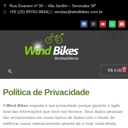
Rua Guarani nº 30 – Vila Jardini – Sorocaba SP
+55 (15) 99762-8844
vendas@windbikes.com.br
CONHEÇA A WIND BIKES
MINHA CONTA
0
R$
0,00
Política de Privacidade
A
Wind Bikes
respeita a sua privacidade porque garante o sigilo
total das informações que você nos fornece. Seus dados pessoais
são armazenados em nosso banco de dados com o intuito de
melhorar nosso relacionamento através de e-mail, mala-direta,