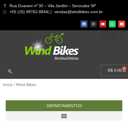
Rua Guarani nº 30 – Vila Jardini – Sorocaba SP
+55 (15) 99762-8844
vendas@windbikes.com.br
CONHEÇA A WIND BIKES
MINHA CONTA
0
R$
0,00
Início
/ Wind Bikes
DEPARTAMENTOS