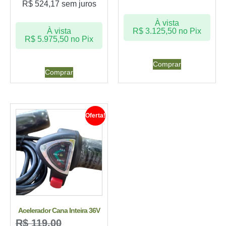
R$
524,17
sem juros
À vista
À vista
R$
3.125,50
no Pix
R$
5.975,50
no Pix
Comprar
Comprar
Oferta!
Acelerador Cana Inteira 36V
R$
119,00