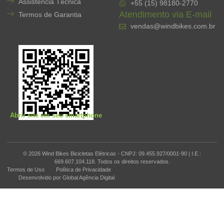
Assistência Técnica
+55 (15) 98180-2770
Atendimento via E-mail
Termos de Garantia
vendas@windbikes.com.br
Abrir site em seu smartphone
© 2026 Wind Bikes Bicicletas Elétricas - CNPJ: 09.455.927/0001-90 | I.E.:
669.607.104.118. Todos os direitos reservados.
Termos de Uso
Política de Privacidade
Desenvolvido por Global Agência Digital