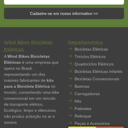
Cadastre-se em nosso informativo >>
Wind Bikes Bicicletas
Departamentos
Elétricas
Bicicletas Elétricas
A
Wind Bikes Bicicletas
Triciclos Elétricos
Elétricas
é uma empresa que
Quadriciclos Elétricos
opera no Brasil,
Bicicletas Elétricas Infantis
representando um dos
Bicicletas Convencionais
maiores fabricantes de
kits
para a Bicicleta Elétrica
no
Baterias
mundo, convertendo uma bike
Carregadores
convencional em um veículo
Kits
de transporte elétrico,
Patinetes
Ecológico, limpo e silencioso,
Reboque
não produz poluição no ar e
sonora.
Peças e Acessórios