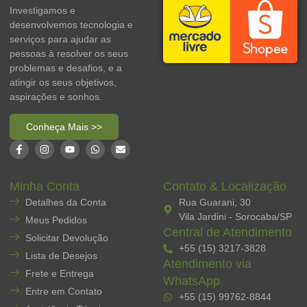
Investigamos e
desenvolvemos tecnologia e
serviços para ajudar as
pessoas à resolver os seus
problemas e desafios, e a
atingir os seus objetivos,
aspirações e sonhos.
Conheça Mais >>
Minha Conta
Contato & Localização
Detalhes da Conta
Rua Guarani, 30
Vila Jardini - Sorocaba/SP
Meus Pedidos
Central de Atendimento
Solicitar Devolução
+55 (15) 3217-3828
Lista de Desejos
Atendimento via
Frete e Entrega
WhatsApp
Entre em Contato
+55 (15) 99762-8844