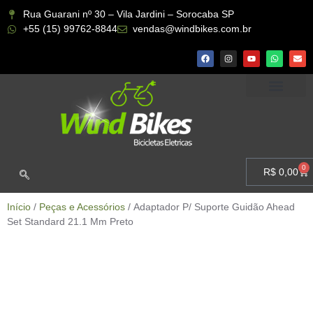
Rua Guarani nº 30 – Vila Jardini – Sorocaba SP
+55 (15) 99762-8844
vendas@windbikes.com.br
CONHEÇA A WIND BIKES
MINHA CONTA
0
R$
0,00
Início
/
Peças e Acessórios
/ Adaptador P/ Suporte Guidão Ahead
Set Standard 21.1 Mm Preto