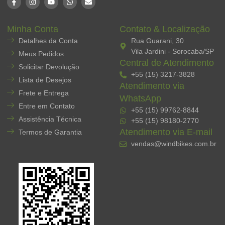
Minha Conta
Contato & Localização
Detalhes da Conta
Rua Guarani, 30
Vila Jardini - Sorocaba/SP
Meus Pedidos
Central de Atendimento
Solicitar Devolução
+55 (15) 3217-3828
Lista de Desejos
Atendimento via
Frete e Entrega
WhatsApp
Entre em Contato
+55 (15) 99762-8844
Assistência Técnica
+55 (15) 98180-2770
Atendimento via E-mail
Termos de Garantia
vendas@windbikes.com.br