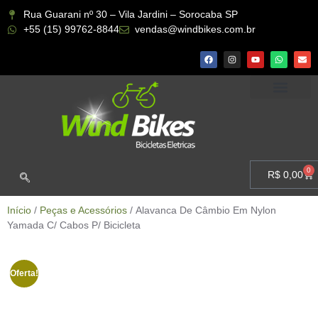
Rua Guarani nº 30 – Vila Jardini – Sorocaba SP
+55 (15) 99762-8844
vendas@windbikes.com.br
CONHEÇA A WIND BIKES
MINHA CONTA
0
R$
0,00
Início
/
Peças e Acessórios
/ Alavanca De Câmbio Em Nylon
Yamada C/ Cabos P/ Bicicleta
Oferta!