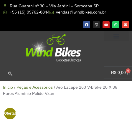
Rua Guarani nº 30 – Vila Jardini – Sorocaba SP
+55 (15) 99762-8844
vendas@windbikes.com.br
CONHEÇA A WIND BIKES
MINHA CONTA
0
R$
0,00
Início
/
Peças e Acessórios
/ Aro Escape 260 V-brake 20 X 36
Furos Alumínio Polido Vzan
Oferta!