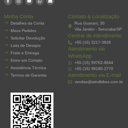
Minha Conta
Contato & Localização
Detalhes da Conta
Rua Guarani, 30
Vila Jardini - Sorocaba/SP
Meus Pedidos
Central de Atendimento
Solicitar Devolução
+55 (15) 3217-3828
Lista de Desejos
Atendimento via
Frete e Entrega
WhatsApp
Entre em Contato
+55 (15) 99762-8844
Assistência Técnica
+55 (15) 98180-2770
Atendimento via E-mail
Termos de Garantia
vendas@windbikes.com.br