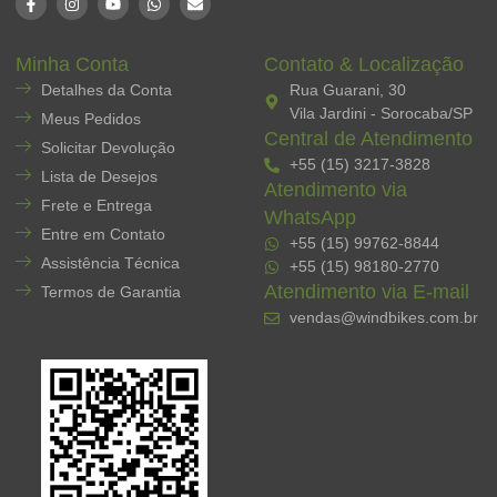
Minha Conta
Contato & Localização
Detalhes da Conta
Rua Guarani, 30
Vila Jardini - Sorocaba/SP
Meus Pedidos
Central de Atendimento
Solicitar Devolução
+55 (15) 3217-3828
Lista de Desejos
Atendimento via
Frete e Entrega
WhatsApp
Entre em Contato
+55 (15) 99762-8844
Assistência Técnica
+55 (15) 98180-2770
Atendimento via E-mail
Termos de Garantia
vendas@windbikes.com.br