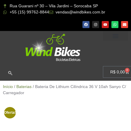
Rua Guarani nº 30 – Vila Jardini – Sorocaba SP
+55 (15) 99762-8844
vendas@windbikes.com.br
CONHEÇA A WIND BIKES
MINHA CONTA
0
R$
0,00
Início
/
Baterias
/ Bateria De Lithium Cilíndrica 36 V 10ah Sanyo C/
Carregador
Oferta!