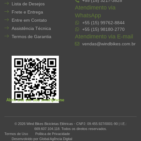
+55 (15) 3217-3828
Lista de Desejos
Atendimento via
Frete e Entrega
WhatsApp
Entre em Contato
+55 (15) 99762-8844
Assistência Técnica
+55 (15) 98180-2770
Atendimento via E-mail
Termos de Garantia
vendas@windbikes.com.br
Abrir site em seu smartphone
© 2026 Wind Bikes Bicicletas Elétricas - CNPJ: 09.455.927/0001-90 | I.E.:
669.607.104.118. Todos os direitos reservados.
Termos de Uso
Política de Privacidade
Desenvolvido por Global Agência Digital