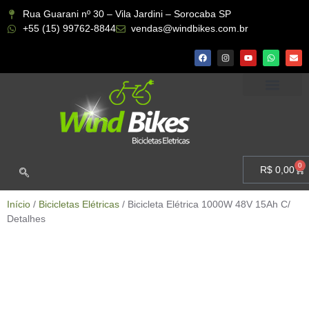
Rua Guarani nº 30 – Vila Jardini – Sorocaba SP
+55 (15) 99762-8844
vendas@windbikes.com.br
CONHEÇA A WIND BIKES
MINHA CONTA
0
R$
0,00
Início
/
Bicicletas Elétricas
/ Bicicleta Elétrica 1000W 48V 15Ah C/
Detalhes