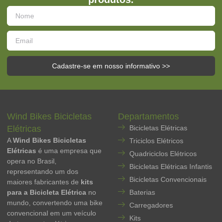
Cadastre-se em nosso informativo >>
Wind Bikes Bicicletas
Departamentos
Elétricas
Bicicletas Elétricas
A
Wind Bikes Bicicletas
Triciclos Elétricos
Elétricas
é uma empresa que
Quadriciclos Elétricos
opera no Brasil,
Bicicletas Elétricas Infantis
representando um dos
Bicicletas Convencionais
maiores fabricantes de
kits
para a Bicicleta Elétrica
no
Baterias
mundo, convertendo uma bike
Carregadores
convencional em um veículo
Kits