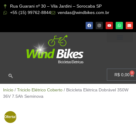
Rua Guarani nº 30 – Vila Jardini – Sorocaba SP
+55 (15) 99762-8844
vendas@windbikes.com.br
CONHEÇA A WIND BIKES
MINHA CONTA
0
R$
0,00
Início
/
Triciclo Elétrico Coberto
/ Bicicleta Elétrica Dobrável 350W
36V 7.5Ah Seminova
Oferta!