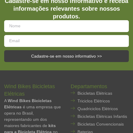
Cadastre-se em nosso informativo e receba
informações relevantes sobre nossos
produtos.
Cadastre-se em nosso informativo >>
Wind Bikes Bicicletas
Departamentos
Elétricas
Bicicletas Elétricas
A
Wind Bikes Bicicletas
Triciclos Elétricos
Elétricas
é uma empresa que
Quadriciclos Elétricos
opera no Brasil,
Bicicletas Elétricas Infantis
representando um dos
Bicicletas Convencionais
maiores fabricantes de
kits
para a Bicicleta Elétrica
no
Baterias