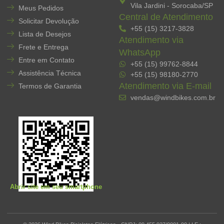
Vila Jardini - Sorocaba/SP
Meus Pedidos
Central de Atendimento
Solicitar Devolução
+55 (15) 3217-3828
Lista de Desejos
Atendimento via
Frete e Entrega
WhatsApp
Entre em Contato
+55 (15) 99762-8844
Assistência Técnica
+55 (15) 98180-2770
Atendimento via E-mail
Termos de Garantia
vendas@windbikes.com.br
Abrir site em seu smartphone