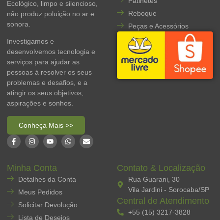
Patinetes
Ecológico, limpo e silencioso,
Reboque
não produz poluição no ar e
sonora.
Peças e Acessórios
Investigamos e
desenvolvemos tecnologia e
serviços para ajudar as
pessoas à resolver os seus
problemas e desafios, e a
atingir os seus objetivos,
aspirações e sonhos.
Conheça Mais >>
Minha Conta
Contato & Localização
Detalhes da Conta
Rua Guarani, 30
Vila Jardini - Sorocaba/SP
Meus Pedidos
Central de Atendimento
Solicitar Devolução
+55 (15) 3217-3828
Lista de Desejos