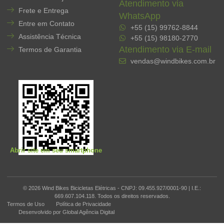
Atendimento via
Frete e Entrega
WhatsApp
Entre em Contato
+55 (15) 99762-8844
Assistência Técnica
+55 (15) 98180-2770
Atendimento via E-mail
Termos de Garantia
vendas@windbikes.com.br
Abrir site em seu smartphone
© 2026 Wind Bikes Bicicletas Elétricas - CNPJ: 09.455.927/0001-90 | I.E.:
669.607.104.118. Todos os direitos reservados.
Termos de Uso
Política de Privacidade
Desenvolvido por Global Agência Digital