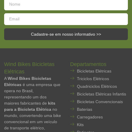
Cadastre-se em nosso informativo >>
Wind Bikes Bicicletas
Departamentos
Elétricas
Bicicletas Elétricas
A
Wind Bikes Bicicletas
Triciclos Elétricos
Elétricas
é uma empresa que
Quadriciclos Elétricos
opera no Brasil,
Bicicletas Elétricas Infantis
representando um dos
Bicicletas Convencionais
maiores fabricantes de
kits
para a Bicicleta Elétrica
no
Baterias
mundo, convertendo uma bike
Carregadores
convencional em um veículo
Kits
de transporte elétrico,