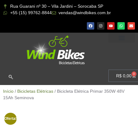
Rua Guarani nº 30 – Vila Jardini – Sorocaba SP
+55 (15) 99762-8844
vendas@windbikes.com.br
CONHEÇA A WIND BIKES
MINHA CONTA
0
R$
0,00
Início
/
Bicicletas Elétricas
/ Bicicleta Elétrica Primar 350W 48V
15Ah Seminova
Oferta!