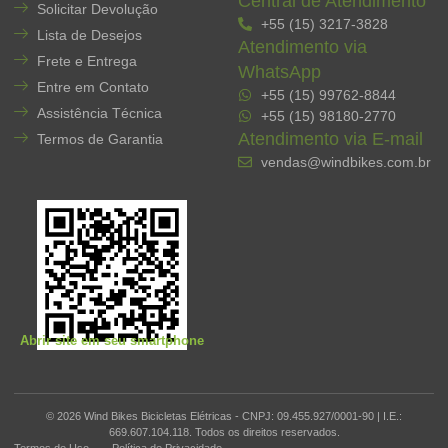
Central de Atendimento
Solicitar Devolução
+55 (15) 3217-3828
Lista de Desejos
Atendimento via
Frete e Entrega
WhatsApp
Entre em Contato
+55 (15) 99762-8844
Assistência Técnica
+55 (15) 98180-2770
Atendimento via E-mail
Termos de Garantia
vendas@windbikes.com.br
Abrir site em seu smartphone
© 2026 Wind Bikes Bicicletas Elétricas - CNPJ: 09.455.927/0001-90 | I.E.:
669.607.104.118. Todos os direitos reservados.
Termos de Uso
Política de Privacidade