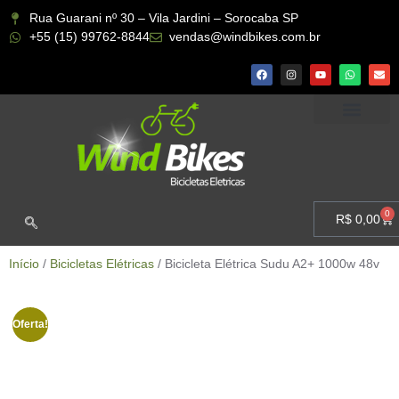
Rua Guarani nº 30 – Vila Jardini – Sorocaba SP
+55 (15) 99762-8844
vendas@windbikes.com.br
CONHEÇA A WIND BIKES
MINHA CONTA
0
R$
0,00
Início
/
Bicicletas Elétricas
/ Bicicleta Elétrica Sudu A2+ 1000w 48v
Oferta!