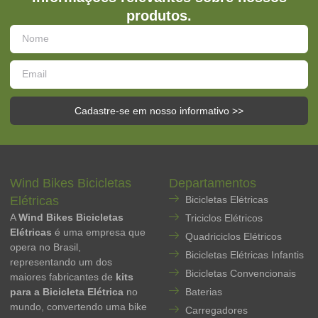
produtos.
Cadastre-se em nosso informativo >>
Wind Bikes Bicicletas
Departamentos
Elétricas
Bicicletas Elétricas
A
Wind Bikes Bicicletas
Triciclos Elétricos
Elétricas
é uma empresa que
Quadriciclos Elétricos
opera no Brasil,
Bicicletas Elétricas Infantis
representando um dos
Bicicletas Convencionais
maiores fabricantes de
kits
para a Bicicleta Elétrica
no
Baterias
mundo, convertendo uma bike
Carregadores