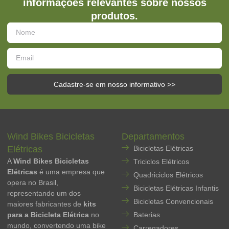
informações relevantes sobre nossos
produtos.
Cadastre-se em nosso informativo >>
Wind Bikes Bicicletas
Departamentos
Elétricas
Bicicletas Elétricas
A
Wind Bikes Bicicletas
Triciclos Elétricos
Elétricas
é uma empresa que
Quadriciclos Elétricos
opera no Brasil,
Bicicletas Elétricas Infantis
representando um dos
Bicicletas Convencionais
maiores fabricantes de
kits
para a Bicicleta Elétrica
no
Baterias
mundo, convertendo uma bike
Carregadores