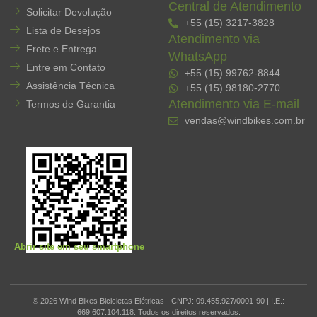
Central de Atendimento
Solicitar Devolução
+55 (15) 3217-3828
Lista de Desejos
Atendimento via
Frete e Entrega
WhatsApp
Entre em Contato
+55 (15) 99762-8844
Assistência Técnica
+55 (15) 98180-2770
Atendimento via E-mail
Termos de Garantia
vendas@windbikes.com.br
Abrir site em seu smartphone
© 2026 Wind Bikes Bicicletas Elétricas - CNPJ: 09.455.927/0001-90 | I.E.:
669.607.104.118. Todos os direitos reservados.