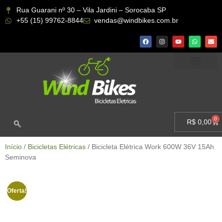
Rua Guarani nº 30 – Vila Jardini – Sorocaba SP
+55 (15) 99762-8844
vendas@windbikes.com.br
CONHEÇA A WIND BIKES
MINHA CONTA
0
R$
0,00
Início
/
Bicicletas Elétricas
/ Bicicleta Elétrica Work 600W 36V 15Ah
Seminova
Oferta!