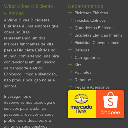
Wind Bikes Bicicletas
Departamentos
Elétricas
Bicicletas Elétricas
A
Wind Bikes Bicicletas
Triciclos Elétricos
Elétricas
é uma empresa que
Quadriciclos Elétricos
opera no Brasil,
Bicicletas Elétricas Infantis
representando um dos
Bicicletas Convencionais
maiores fabricantes de
kits
para a Bicicleta Elétrica
no
Baterias
mundo, convertendo uma bike
Carregadores
convencional em um veículo
Kits
de transporte elétrico,
Patinetes
Ecológico, limpo e silencioso,
Reboque
não produz poluição no ar e
sonora.
Peças e Acessórios
Investigamos e
desenvolvemos tecnologia e
serviços para ajudar as
pessoas à resolver os seus
problemas e desafios, e a
atingir os seus objetivos,