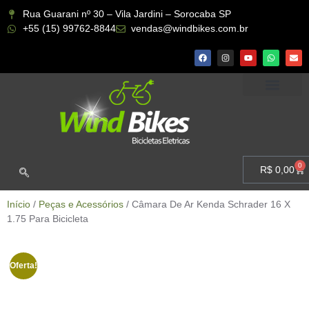
Rua Guarani nº 30 – Vila Jardini – Sorocaba SP
+55 (15) 99762-8844
vendas@windbikes.com.br
CONHEÇA A WIND BIKES
MINHA CONTA
0
R$
0,00
Início
/
Peças e Acessórios
/ Câmara De Ar Kenda Schrader 16 X
1.75 Para Bicicleta
Oferta!