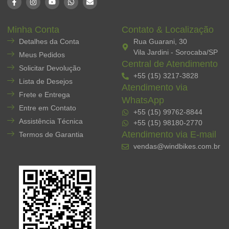
Minha Conta
Contato & Localização
Detalhes da Conta
Rua Guarani, 30
Vila Jardini - Sorocaba/SP
Meus Pedidos
Central de Atendimento
Solicitar Devolução
+55 (15) 3217-3828
Lista de Desejos
Atendimento via
Frete e Entrega
WhatsApp
Entre em Contato
+55 (15) 99762-8844
Assistência Técnica
+55 (15) 98180-2770
Atendimento via E-mail
Termos de Garantia
vendas@windbikes.com.br