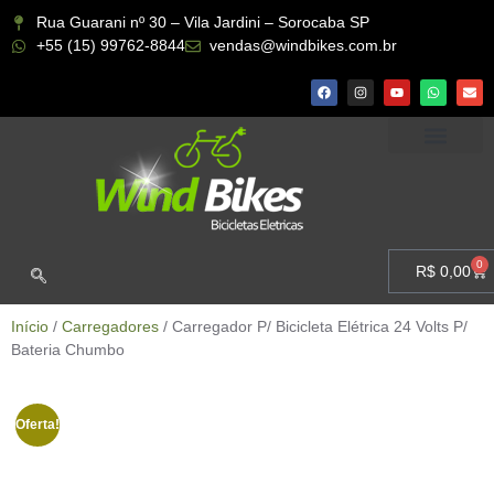
Rua Guarani nº 30 – Vila Jardini – Sorocaba SP
+55 (15) 99762-8844
vendas@windbikes.com.br
CONHEÇA A WIND BIKES
MINHA CONTA
0
R$
0,00
Início
/
Carregadores
/ Carregador P/ Bicicleta Elétrica 24 Volts P/
Bateria Chumbo
Oferta!