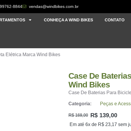
 99762-8844
vendas@windbikes.com.br
RTAMENTOS
CONHEÇA A WIND BIKES
CONTATO
eta Elétrica Marca Wind Bikes
Case De Baterias
Wind Bikes
Case De Baterias Para Bicicle
Categoria:
Peças e Acess
R$
139,00
R$
169,00
Em até 6x de
R$
23,17
sem j