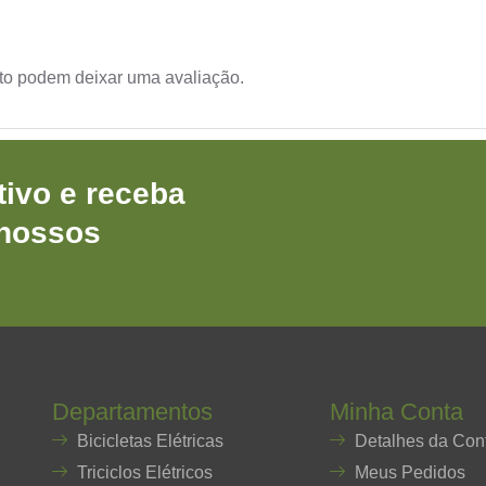
to podem deixar uma avaliação.
ivo e receba
 nossos
Departamentos
Minha Conta
Bicicletas Elétricas
Detalhes da Con
Triciclos Elétricos
Meus Pedidos