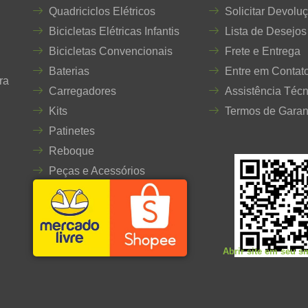
Quadriciclos Elétricos
Solicitar Devolu
Bicicletas Elétricas Infantis
Lista de Desejos
Bicicletas Convencionais
Frete e Entrega
Baterias
Entre em Contat
ra
Carregadores
Assistência Técn
Kits
Termos de Garan
Patinetes
Reboque
Peças e Acessórios
Abrir site em seu 