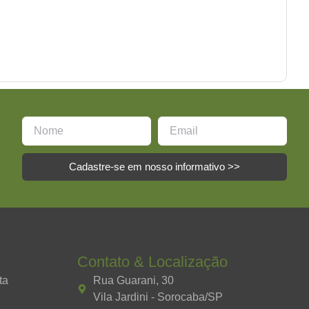
Cadastre-se em nosso informativo >>
Contato & Localização
ta
Rua Guarani, 30
Vila Jardini - Sorocaba/SP