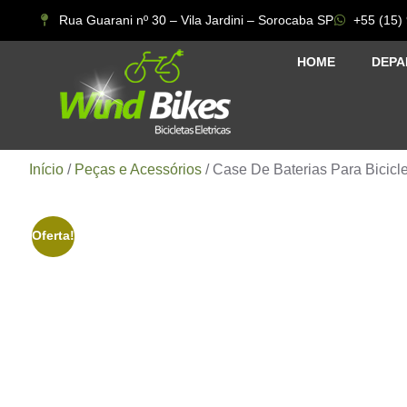
Rua Guarani nº 30 – Vila Jardini – Sorocaba SP
+55 (15)
HOME
DEPA
Início
/
Peças e Acessórios
/ Case De Baterias Para Bicicl
Oferta!