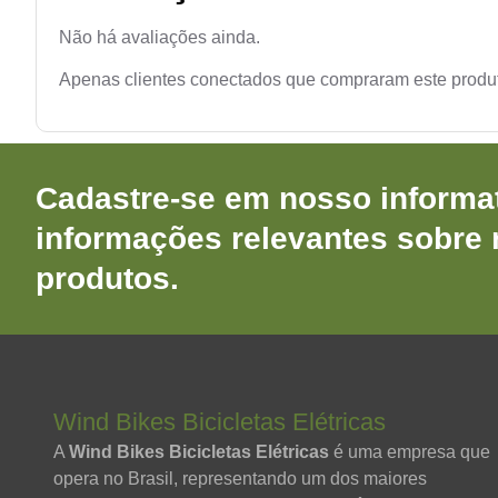
Não há avaliações ainda.
Apenas clientes conectados que compraram este produ
Cadastre-se em nosso informat
informações relevantes sobre
produtos.
Wind Bikes Bicicletas Elétricas
A
Wind Bikes Bicicletas Elétricas
é uma empresa que
opera no Brasil, representando um dos maiores