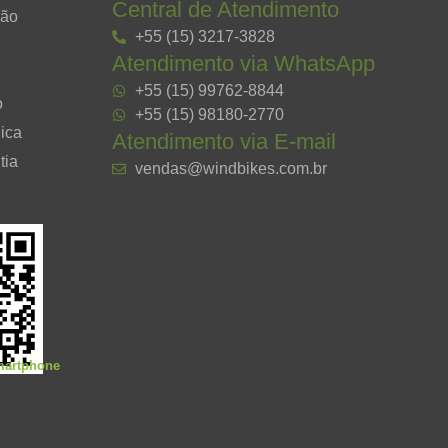
Central de Atendimento
ção
+55 (15) 3217-3828
Atendimento via WhatsApp
+55 (15) 99762-8844
o
+55 (15) 98180-2770
ica
Atendimento via E-mail
tia
vendas@windbikes.com.br
smartphone