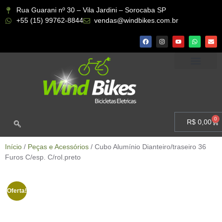
Rua Guarani nº 30 – Vila Jardini – Sorocaba SP
+55 (15) 99762-8844
vendas@windbikes.com.br
CONHEÇA A WIND BIKES
MINHA CONTA
0
R$
0,00
Início
/
Peças e Acessórios
/ Cubo Alumínio Dianteiro/traseiro 36
Furos C/esp. C/rol.preto
Oferta!