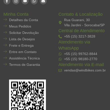
Minha Conta
Contato & Localização
Detalhes da Conta
Rua Guarani, 30
Vila Jardini - Sorocaba/SP
Meus Pedidos
Central de Atendimento
Solicitar Devolução
+55 (15) 3217-3828
Lista de Desejos
Atendimento via
Frete e Entrega
WhatsApp
Entre em Contato
+55 (15) 99762-8844
Assistência Técnica
+55 (15) 98180-2770
Atendimento via E-mail
Termos de Garantia
vendas@windbikes.com.br