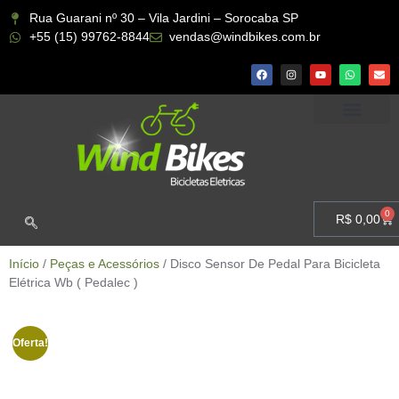
Rua Guarani nº 30 – Vila Jardini – Sorocaba SP
+55 (15) 99762-8844
vendas@windbikes.com.br
CONHEÇA A WIND BIKES
MINHA CONTA
0
R$
0,00
Início
/
Peças e Acessórios
/ Disco Sensor De Pedal Para Bicicleta
Elétrica Wb ( Pedalec )
Oferta!