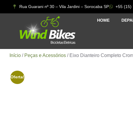
Rua Guarani nº 30 – Vila Jardini – Sorocaba SP
+55 (15)
HOME
DEPA
Início
/
Peças e Acessórios
/ Eixo Dianteiro Completo Cr
Oferta!