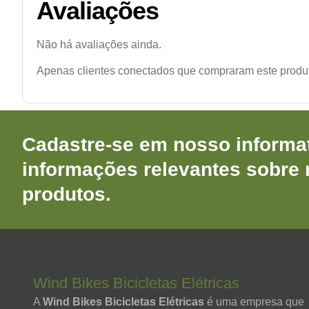
Avaliações
Não há avaliações ainda.
Apenas clientes conectados que compraram este produ
Cadastre-se em nosso informat
informações relevantes sobre
produtos.
Wind Bikes Bicicletas Elétricas
A
Wind Bikes Bicicletas Elétricas
é uma empresa que