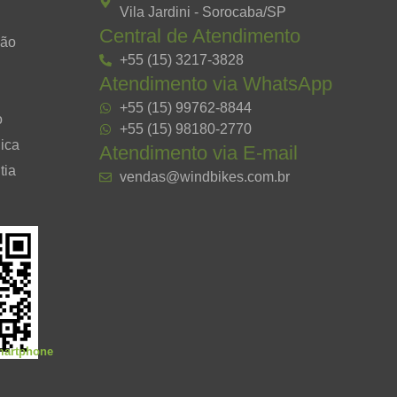
Vila Jardini - Sorocaba/SP
Central de Atendimento
ção
+55 (15) 3217-3828
Atendimento via WhatsApp
+55 (15) 99762-8844
o
+55 (15) 98180-2770
ica
Atendimento via E-mail
tia
vendas@windbikes.com.br
smartphone