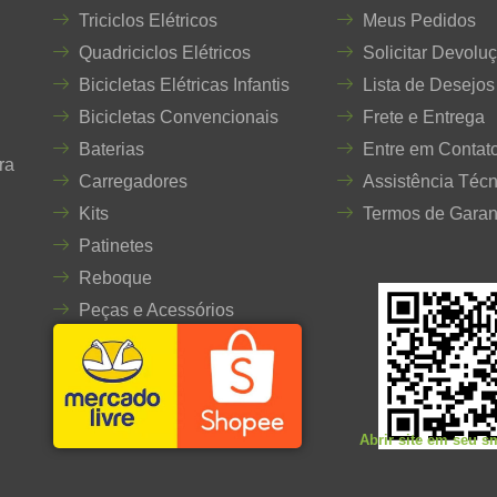
Triciclos Elétricos
Meus Pedidos
Quadriciclos Elétricos
Solicitar Devolu
Bicicletas Elétricas Infantis
Lista de Desejos
Bicicletas Convencionais
Frete e Entrega
Baterias
Entre em Contat
ra
Carregadores
Assistência Técn
Kits
Termos de Garan
Patinetes
Reboque
Peças e Acessórios
Abrir site em seu 