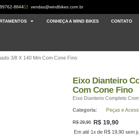
 99762-8844
vendas@windbikes.com.br
RTAMENTOS
CONHEÇA A WIND BIKES
CONTATO
omado 3/8 X 140 Mm Com Cone Fino
Eixo Dianteiro 
Com Cone Fino
Eixo Dianteiro Completo Cr
Categoria:
Peças e Acess
R$
19,90
R$
29,90
Em até 1x de
R$
19,90
sem j