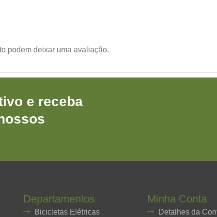
to podem deixar uma avaliação.
ivo e receba
 nossos
Departamentos
Minha Conta
Bicicletas Elétricas
Detalhes da Con