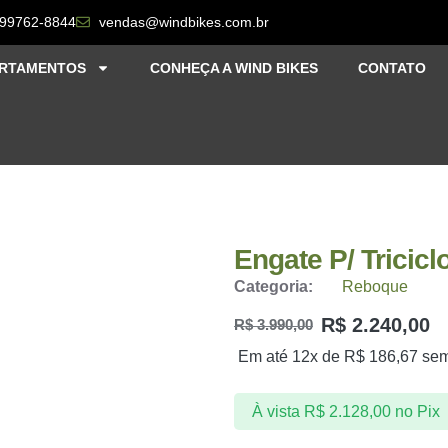
 99762-8844
vendas@windbikes.com.br
RTAMENTOS
CONHEÇA A WIND BIKES
CONTATO
Engate P/ Tricic
Categoria:
Reboque
R$
2.240,00
R$
3.990,00
Em até 12x de
R$
186,67
sem
À vista
R$
2.128,00
no Pix