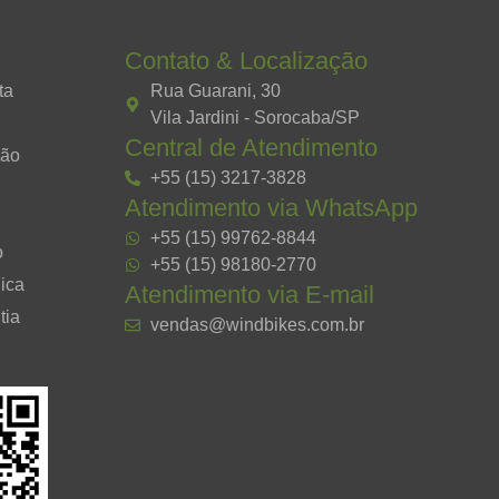
Contato & Localização
ta
Rua Guarani, 30
Vila Jardini - Sorocaba/SP
Central de Atendimento
ção
+55 (15) 3217-3828
Atendimento via WhatsApp
+55 (15) 99762-8844
o
+55 (15) 98180-2770
ica
Atendimento via E-mail
tia
vendas@windbikes.com.br