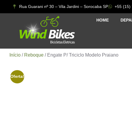
Rua Guarani nº 30 – Vila Jardini – Sorocaba SP
+55 (15)
HOME
DEPA
Início
/
Reboque
/ Engate P/ Triciclo Modelo Praiano
Oferta!