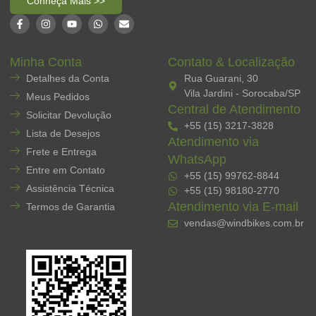
Conheça Mais >>
Minha Conta
Contato & Localização
Detalhes da Conta
Rua Guarani, 30
Vila Jardini - Sorocaba/SP
Meus Pedidos
Central de Atendimento
Solicitar Devolução
+55 (15) 3217-3828
Lista de Desejos
Atendimento via
Frete e Entrega
WhatsApp
Entre em Contato
+55 (15) 99762-8844
Assistência Técnica
+55 (15) 98180-2770
Atendimento via E-mail
Termos de Garantia
vendas@windbikes.com.br