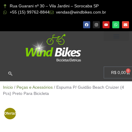
Rua Guarani nº 30 – Vila Jardini – Sorocaba SP
+55 (15) 99762-8844
vendas@windbikes.com.br
CONHEÇA A WIND BIKES
MINHA CONTA
0
R$
0,00
Início
/
Peças e Acessórios
/ Espuma P/ Guidão Beach Cruizer (4
Pcs) Preto Para Bicicleta
Oferta!