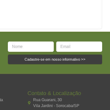
Cadastre-se em nosso informativo >>
Contato & Localização
ta
Rua Guarani, 30
Vila Jardini - Sorocaba/SP