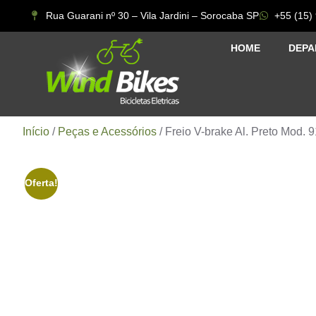
Rua Guarani nº 30 – Vila Jardini – Sorocaba SP
+55 (15)
HOME
DEPA
Início
/
Peças e Acessórios
/ Freio V-brake Al. Preto Mod. 
Oferta!