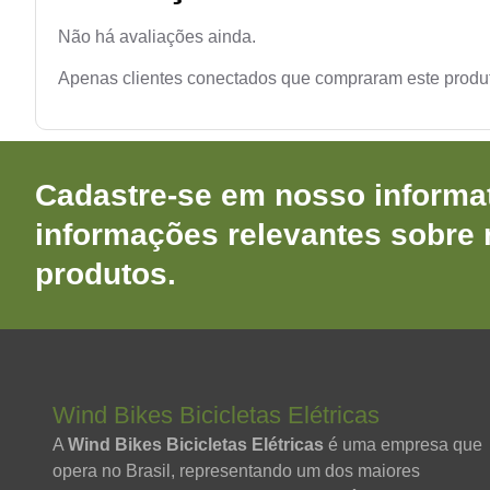
Não há avaliações ainda.
Apenas clientes conectados que compraram este produ
Cadastre-se em nosso informat
informações relevantes sobre
produtos.
Wind Bikes Bicicletas Elétricas
A
Wind Bikes Bicicletas Elétricas
é uma empresa que
opera no Brasil, representando um dos maiores