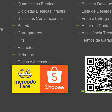
Quadriciclos Elétricos
Solicitar Devolu
Bicicletas Elétricas Infantis
Lista de Desejos
Bicicletas Convencionais
Frete e Entrega
Baterias
Entre em Contat
ra
Carregadores
Assistência Técn
Kits
Termos de Garan
Patinetes
Reboque
Peças e Acessórios
Abrir site em seu 