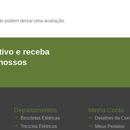
to podem deixar uma avaliação.
ivo e receba
 nossos
Departamentos
Minha Conta
Bicicletas Elétricas
Detalhes da Con
Triciclos Elétricos
Meus Pedidos