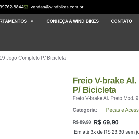
 99762-8844
vendas@windbikes.com.br
RTAMENTOS
CONHEÇA A WIND BIKES
CONTATO
919 Jogo Completo P/ Bicicleta
Freio V-brake Al
P/ Bicicleta
Freio V-brake Al. Preto Mod. 
Categoria:
Peças e Acess
R$
69,90
R$
89,90
Em até 3x de
R$
23,30
sem j