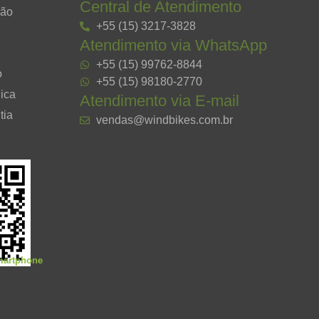
Central de Atendimento
ção
+55 (15) 3217-3828
Atendimento via WhatsApp
+55 (15) 99762-8844
o
+55 (15) 98180-2770
ica
Atendimento via E-mail
tia
vendas@windbikes.com.br
smartphone