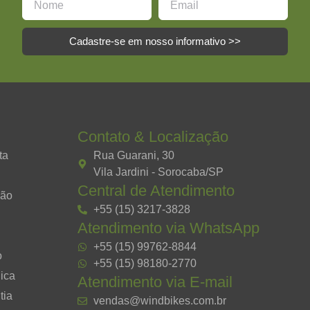
Cadastre-se em nosso informativo >>
Contato & Localização
ta
Rua Guarani, 30
Vila Jardini - Sorocaba/SP
Central de Atendimento
ção
+55 (15) 3217-3828
Atendimento via WhatsApp
+55 (15) 99762-8844
o
+55 (15) 98180-2770
ica
Atendimento via E-mail
tia
vendas@windbikes.com.br