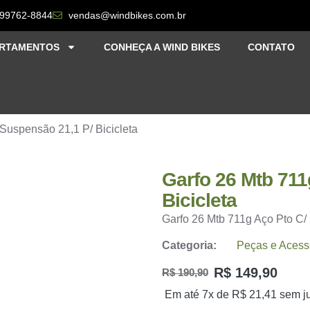
 99762-8844
vendas@windbikes.com.br
RTAMENTOS
CONHEÇA A WIND BIKES
CONTATO
 Suspensão 21,1 P/ Bicicleta
Garfo 26 Mtb 711
Bicicleta
Garfo 26 Mtb 711g Aço Pto C/ 
Categoria:
Peças e Acess
R$
149,90
R$
190,90
Em até 7x de
R$
21,41
sem j