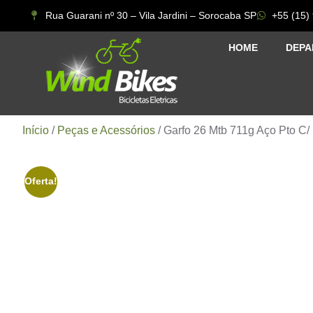
Rua Guarani nº 30 – Vila Jardini – Sorocaba SP
+55 (15)
HOME
DEPA
Início
/
Peças e Acessórios
/ Garfo 26 Mtb 711g Aço Pto C/
Oferta!