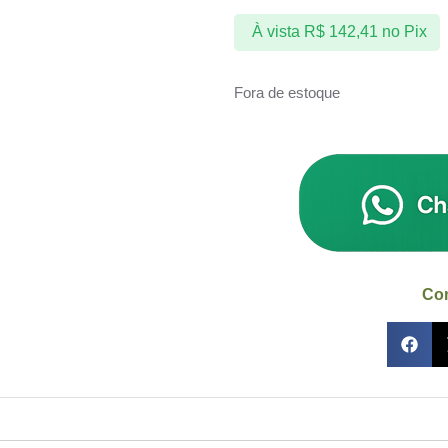
À vista
R$
142,41
no Pix
Fora de estoque
Com