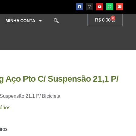
0
R$
0,00
MINHA CONTA
g Aço Pto C/ Suspensão 21,1 P/
Suspensão 21,1 P/ Bicicleta
órios
uros