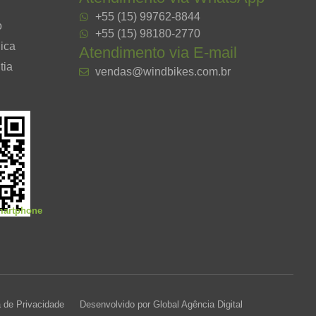
+55 (15) 99762-8844
o
+55 (15) 98180-2770
ica
Atendimento via E-mail
tia
vendas@windbikes.com.br
smartphone
a de Privacidade
Desenvolvido por Global Agência Digital