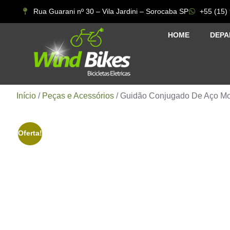
Rua Guarani nº 30 – Vila Jardini – Sorocaba SP
+55 (15)
HOME
DEPA
Início
/
Peças e Acessórios
/ Guidão Conjugado De Aço Mode
Oferta!