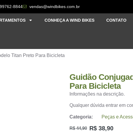
 99762-8844
vendas@windbikes.com.br
RTAMENTOS
CONHEÇA A WIND BIKES
CONTATO
lo Titan Preto Para Bicicleta
Guidão Conjugad
Para Bicicleta
Informações na descrição.
Qualquer dúvida entrar em c
Categoria:
Peças e Acess
R$
38,90
R$
44,90