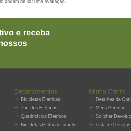
to podem deixar uma avaliação.
ivo e receba
 nossos
Departamentos
Minha Conta
Bicicletas Elétricas
Detalhes da Con
Triciclos Elétricos
Meus Pedidos
Quadriciclos Elétricos
Solicitar Devolu
Bicicletas Elétricas Infantis
Lista de Desejos