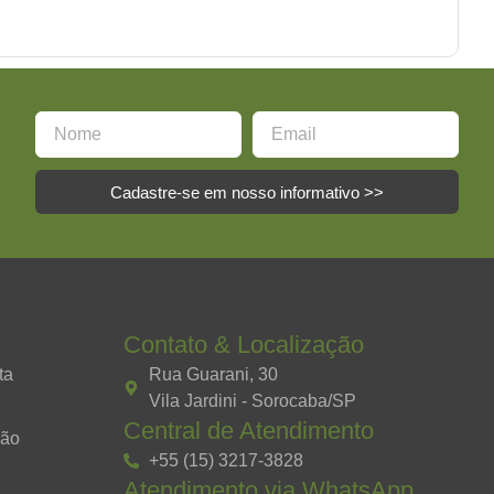
Cadastre-se em nosso informativo >>
Contato & Localização
ta
Rua Guarani, 30
Vila Jardini - Sorocaba/SP
Central de Atendimento
ção
+55 (15) 3217-3828
Atendimento via WhatsApp