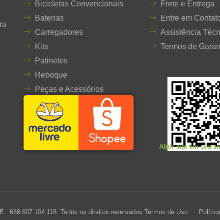
Bicicletas Convencionais
Frete e Entrega
Baterias
Entre em Contat
ra
Carregadores
Assistência Técn
Kits
Termos de Garan
Patinetes
Reboque
Peças e Acessórios
Abrir site em seu 
E.: 669.607.104.118. Todos os direitos reservados.
Termos de Uso
Polític