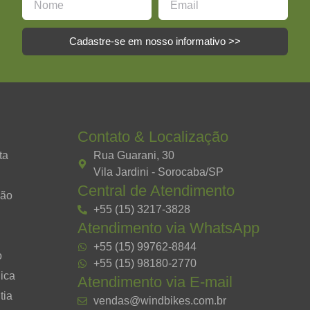
Cadastre-se em nosso informativo >>
Contato & Localização
ta
Rua Guarani, 30
Vila Jardini - Sorocaba/SP
Central de Atendimento
ção
+55 (15) 3217-3828
Atendimento via WhatsApp
+55 (15) 99762-8844
o
+55 (15) 98180-2770
ica
Atendimento via E-mail
tia
vendas@windbikes.com.br