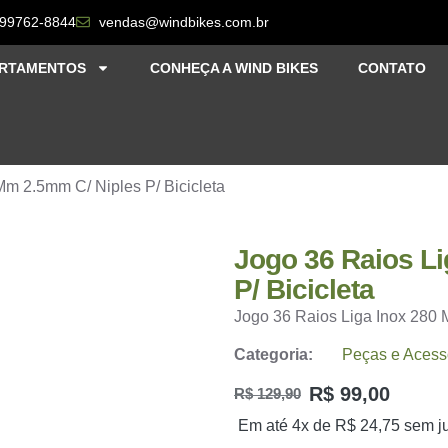
 99762-8844
vendas@windbikes.com.br
RTAMENTOS
CONHEÇA A WIND BIKES
CONTATO
Mm 2.5mm C/ Niples P/ Bicicleta
Jogo 36 Raios L
P/ Bicicleta
Jogo 36 Raios Liga Inox 280 
Categoria:
Peças e Acess
R$
99,00
R$
129,90
Em até 4x de
R$
24,75
sem j