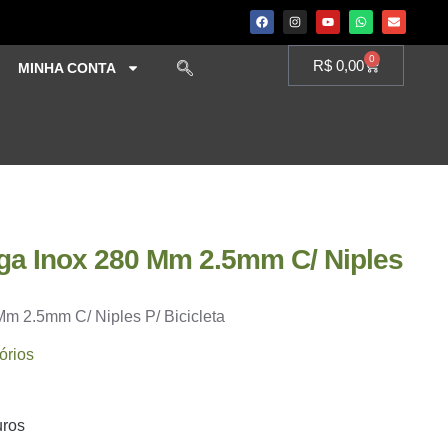
0
R$
0,00
MINHA CONTA
iga Inox 280 Mm 2.5mm C/ Niples
Mm 2.5mm C/ Niples P/ Bicicleta
órios
uros