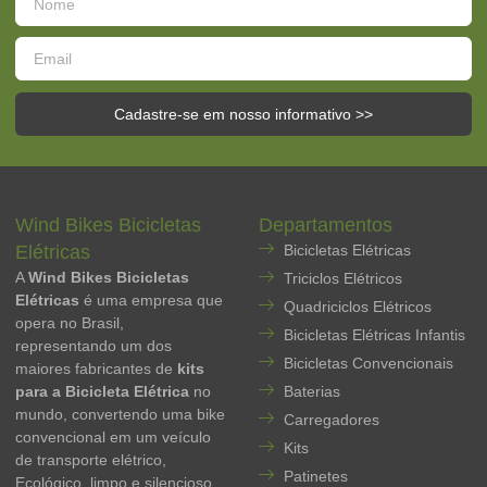
Cadastre-se em nosso informativo >>
Wind Bikes Bicicletas
Departamentos
Elétricas
Bicicletas Elétricas
A
Wind Bikes Bicicletas
Triciclos Elétricos
Elétricas
é uma empresa que
Quadriciclos Elétricos
opera no Brasil,
Bicicletas Elétricas Infantis
representando um dos
Bicicletas Convencionais
maiores fabricantes de
kits
para a Bicicleta Elétrica
no
Baterias
mundo, convertendo uma bike
Carregadores
convencional em um veículo
Kits
de transporte elétrico,
Patinetes
Ecológico, limpo e silencioso,