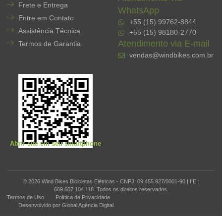
Frete e Entrega
WhatsApp
Entre em Contato
+55 (15) 99762-8844
Assistência Técnica
+55 (15) 98180-2770
Atendimento via E-mail
Termos de Garantia
vendas@windbikes.com.br
Abrir site em seu smartphone
© 2026 Wind Bikes Bicicletas Elétricas - CNPJ: 09.455.927/0001-90 | I.E.:
669.607.104.118. Todos os direitos reservados.
Termos de Uso
Política de Privacidade
Desenvolvido por Global Agência Digital