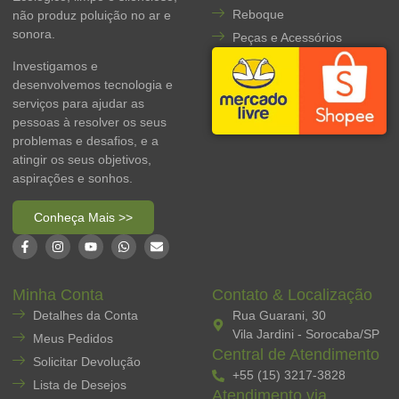
Reboque
não produz poluição no ar e
sonora.
Peças e Acessórios
Investigamos e
desenvolvemos tecnologia e
serviços para ajudar as
pessoas à resolver os seus
problemas e desafios, e a
atingir os seus objetivos,
aspirações e sonhos.
Conheça Mais >>
Minha Conta
Contato & Localização
Detalhes da Conta
Rua Guarani, 30
Vila Jardini - Sorocaba/SP
Meus Pedidos
Central de Atendimento
Solicitar Devolução
+55 (15) 3217-3828
Lista de Desejos
Atendimento via