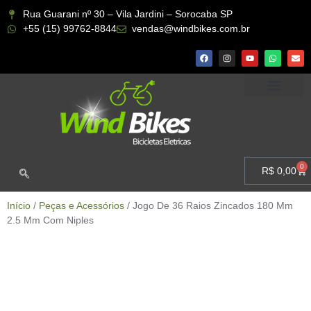
Rua Guarani nº 30 – Vila Jardini – Sorocaba SP
+55 (15) 99762-8844
vendas@windbikes.com.br
CONHEÇA A WIND BIKES
MINHA CONTA
0
R$
0,00
Início
/
Peças e Acessórios
/ Jogo De 36 Raios Zincados 180 Mm
2.5 Mm Com Niples