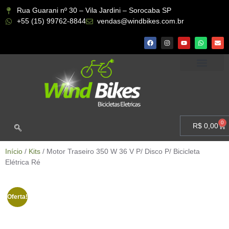
Rua Guarani nº 30 – Vila Jardini – Sorocaba SP
+55 (15) 99762-8844
vendas@windbikes.com.br
CONHEÇA A WIND BIKES
MINHA CONTA
0
R$
0,00
Início
/
Kits
/ Motor Traseiro 350 W 36 V P/ Disco P/ Bicicleta
Elétrica Ré
Oferta!