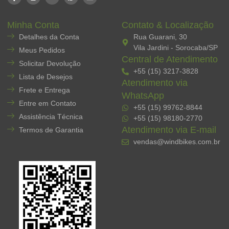
Minha Conta
Contato & Localização
Detalhes da Conta
Rua Guarani, 30
Vila Jardini - Sorocaba/SP
Meus Pedidos
Central de Atendimento
Solicitar Devolução
+55 (15) 3217-3828
Lista de Desejos
Atendimento via
Frete e Entrega
WhatsApp
Entre em Contato
+55 (15) 99762-8844
Assistência Técnica
+55 (15) 98180-2770
Atendimento via E-mail
Termos de Garantia
vendas@windbikes.com.br