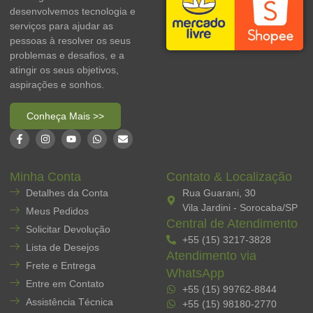
desenvolvemos tecnologia e
serviços para ajudar as
pessoas à resolver os seus
problemas e desafios, e a
atingir os seus objetivos,
aspirações e sonhos.
Conheça Mais >>
Minha Conta
Contato & Localização
Detalhes da Conta
Rua Guarani, 30
Vila Jardini - Sorocaba/SP
Meus Pedidos
Central de Atendimento
Solicitar Devolução
+55 (15) 3217-3828
Lista de Desejos
Atendimento via
Frete e Entrega
WhatsApp
Entre em Contato
+55 (15) 99762-8844
Assistência Técnica
+55 (15) 98180-2770