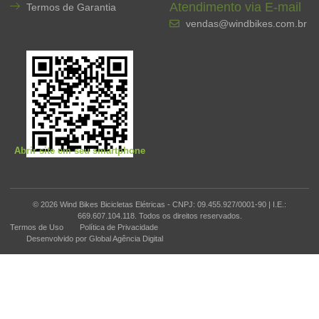
Atendimento via E-mail
Termos de Garantia
vendas@windbikes.com.br
Abrir site em seu smartphone
© 2026 Wind Bikes Bicicletas Elétricas - CNPJ: 09.455.927/0001-90 | I.E.:
669.607.104.118. Todos os direitos reservados.
Termos de Uso
Política de Privacidade
Desenvolvido por Global Agência Digital