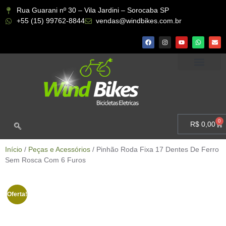
Rua Guarani nº 30 – Vila Jardini – Sorocaba SP
+55 (15) 99762-8844
vendas@windbikes.com.br
CONHEÇA A WIND BIKES
MINHA CONTA
0
R$
0,00
Início
/
Peças e Acessórios
/ Pinhão Roda Fixa 17 Dentes De Ferro
Sem Rosca Com 6 Furos
Oferta!