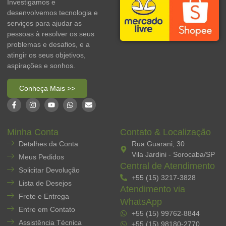
Investigamos e
desenvolvemos tecnologia e
serviços para ajudar as
pessoas à resolver os seus
problemas e desafios, e a
atingir os seus objetivos,
aspirações e sonhos.
Conheça Mais >>
Minha Conta
Contato & Localização
Detalhes da Conta
Rua Guarani, 30
Vila Jardini - Sorocaba/SP
Meus Pedidos
Central de Atendimento
Solicitar Devolução
+55 (15) 3217-3828
Lista de Desejos
Atendimento via
Frete e Entrega
WhatsApp
Entre em Contato
+55 (15) 99762-8844
Assistência Técnica
+55 (15) 98180-2770