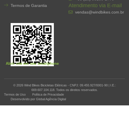
Atendimento via E-mail
Termos de Garantia
vendas@windbikes.com.br
Abrir site em seu smartphone
© 2026 Wind Bikes Bicicletas Elétricas - CNPJ: 09.455.927/0001-90 | I.E.:
669.607.104.118. Todos os direitos reservados.
Termos de Uso
Política de Privacidade
Desenvolvido por Global Agência Digital