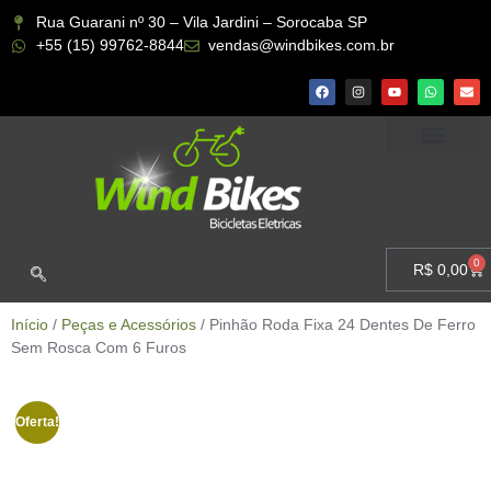
Rua Guarani nº 30 – Vila Jardini – Sorocaba SP
+55 (15) 99762-8844
vendas@windbikes.com.br
CONHEÇA A WIND BIKES
MINHA CONTA
0
R$
0,00
Início
/
Peças e Acessórios
/ Pinhão Roda Fixa 24 Dentes De Ferro
Sem Rosca Com 6 Furos
Oferta!