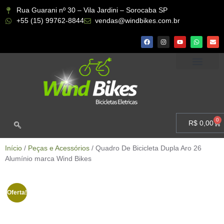
Rua Guarani nº 30 – Vila Jardini – Sorocaba SP
+55 (15) 99762-8844
vendas@windbikes.com.br
CONHEÇA A WIND BIKES
MINHA CONTA
0
R$
0,00
Início
/
Peças e Acessórios
/ Quadro De Bicicleta Dupla Aro 26
Alumínio marca Wind Bikes
Oferta!