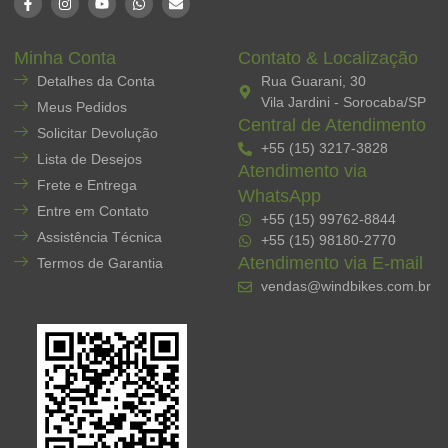
Minha Conta
Contato & Localização
Detalhes da Conta
Rua Guarani, 30
Vila Jardini - Sorocaba/SP
Meus Pedidos
Central de Atendimento
Solicitar Devolução
+55 (15) 3217-3828
Lista de Desejos
Atendimento via
Frete e Entrega
WhatsApp
Entre em Contato
+55 (15) 99762-8844
Assistência Técnica
+55 (15) 98180-2770
Atendimento via E-mail
Termos de Garantia
vendas@windbikes.com.br