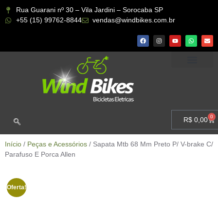
Rua Guarani nº 30 – Vila Jardini – Sorocaba SP
+55 (15) 99762-8844
vendas@windbikes.com.br
CONHEÇA A WIND BIKES
MINHA CONTA
0
R$
0,00
Início
/
Peças e Acessórios
/ Sapata Mtb 68 Mm Preto P/ V-brake C/
Parafuso E Porca Allen
Oferta!