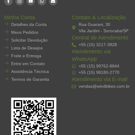
Minha Conta
Contato & Localização
Detalhes da Conta
Rua Guarani, 30
Vila Jardini - Sorocaba/SP
Meus Pedidos
Central de Atendimento
Solicitar Devolução
+55 (15) 3217-3828
Lista de Desejos
Atendimento via
Frete e Entrega
WhatsApp
Entre em Contato
+55 (15) 99762-8844
Assistência Técnica
+55 (15) 98180-2770
Atendimento via E-mail
Termos de Garantia
vendas@windbikes.com.br