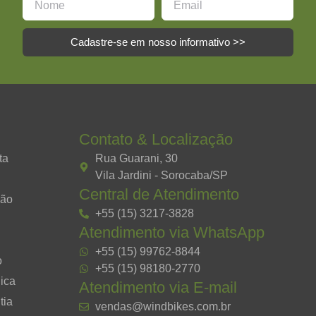
Cadastre-se em nosso informativo >>
Contato & Localização
ta
Rua Guarani, 30
Vila Jardini - Sorocaba/SP
Central de Atendimento
ção
+55 (15) 3217-3828
Atendimento via WhatsApp
+55 (15) 99762-8844
o
+55 (15) 98180-2770
ica
Atendimento via E-mail
tia
vendas@windbikes.com.br