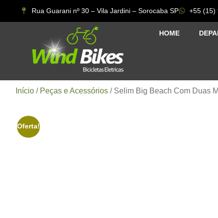
Rua Guarani nº 30 – Vila Jardini – Sorocaba SP
+55 (15)
HOME
DEPA
Início
/
Peças e Acessórios
/ Selim Big Beach Com Duas Mo
Oferta!