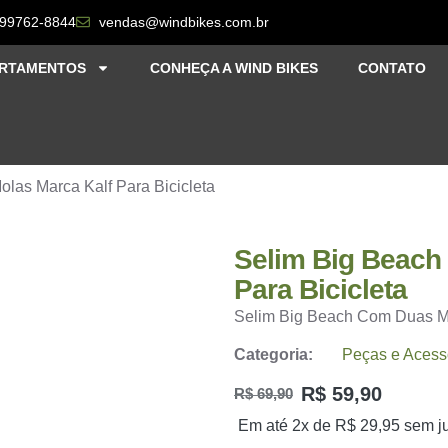
 99762-8844
vendas@windbikes.com.br
RTAMENTOS
CONHEÇA A WIND BIKES
CONTATO
las Marca Kalf Para Bicicleta
Selim Big Beach
Para Bicicleta
Selim Big Beach Com Duas Mo
Categoria:
Peças e Acess
R$
59,90
R$
69,90
Em até 2x de
R$
29,95
sem j