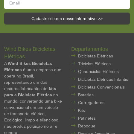
Cadastre-se em nosso informativo >>
Wind Bikes Bicicletas
Departamentos
Elétricas
Bicicletas Elétricas
A
Wind Bikes Bicicletas
Triciclos Elétricos
Elétricas
é uma empresa que
Quadriciclos Elétricos
opera no Brasil,
Bicicletas Elétricas Infantis
representando um dos
Bicicletas Convencionais
maiores fabricantes de
kits
para a Bicicleta Elétrica
no
Baterias
mundo, convertendo uma bike
Carregadores
convencional em um veículo
Kits
de transporte elétrico,
Patinetes
Ecológico, limpo e silencioso,
Reboque
não produz poluição no ar e
sonora.
Peças e Acessórios