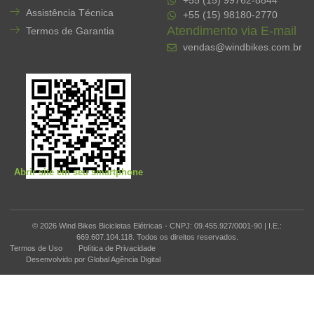
+55 (15) 99762-8844
Assistência Técnica
+55 (15) 98180-2770
Atendimento via E-mail
Termos de Garantia
vendas@windbikes.com.br
Abrir site em seu smartphone
© 2026 Wind Bikes Bicicletas Elétricas - CNPJ: 09.455.927/0001-90 | I.E.:
669.607.104.118. Todos os direitos reservados.
Termos de Uso
Política de Privacidade
Desenvolvido por Global Agência Digital