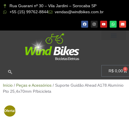
Rua Guarani nº 30 – Vila Jardini – Sorocaba SP
+55 (15) 99762-8844
vendas@windbikes.com.br
CONHEÇA A WIND BIKES
MINHA CONTA
0
R$
0,00
Início
/
Peças e Acessórios
/ Suporte Guidão Ahead A178 Alumínio
Pto 25,4x70mm P/bicicleta
Oferta!