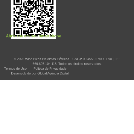
Abrir site em seu smartphone
© 2026 Wind Bikes Bicicletas Elétricas - CNPJ: 09.455.927/0001-90 | I.E.:
669.607.104.118. Todos os direitos reservados.
Termos de Uso
Política de Privacidade
Desenvolvido por Global Agência Digital