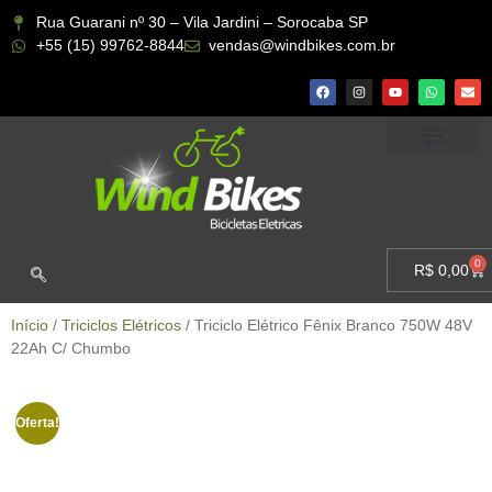
Rua Guarani nº 30 – Vila Jardini – Sorocaba SP
+55 (15) 99762-8844
vendas@windbikes.com.br
CONHEÇA A WIND BIKES
MINHA CONTA
0
R$
0,00
Início
/
Triciclos Elétricos
/ Triciclo Elétrico Fênix Branco 750W 48V
22Ah C/ Chumbo
Oferta!