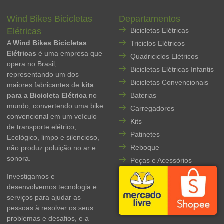
Wind Bikes Bicicletas
Departamentos
Elétricas
Bicicletas Elétricas
A
Wind Bikes Bicicletas
Triciclos Elétricos
Elétricas
é uma empresa que
Quadriciclos Elétricos
opera no Brasil,
Bicicletas Elétricas Infantis
representando um dos
Bicicletas Convencionais
maiores fabricantes de
kits
para a Bicicleta Elétrica
no
Baterias
mundo, convertendo uma bike
Carregadores
convencional em um veículo
Kits
de transporte elétrico,
Patinetes
Ecológico, limpo e silencioso,
Reboque
não produz poluição no ar e
sonora.
Peças e Acessórios
Investigamos e
desenvolvemos tecnologia e
serviços para ajudar as
pessoas à resolver os seus
problemas e desafios, e a