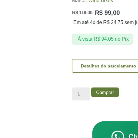
Marca:
Wind Bikes
R$
99,00
R$
119,00
Em até 4x de
R$
24,75
sem j
À vista
R$
94,05
no Pix
Detalhes do parcelamento
Comprar