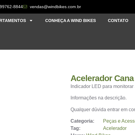
 99762-8844
vendas@windbikes.com.br
RTAMENTOS
CONHEÇA A WIND BIKES
CONTATO
Acelerador Cana 
Indicador LED para monitorar 
Informações na descrição.
Qualquer dúvida entrar em c
Categoria:
Peças e Acess
Tag:
Acelerador